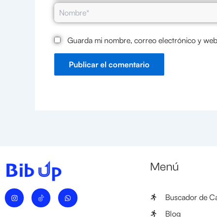
Nombre*
Guarda mi nombre, correo electrónico y web
Menú
I
W
Buscador de Ca
n
h
s
a
t
t
Blog