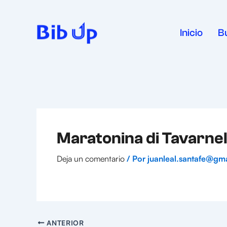
Ir
al
contenido
Inicio
B
Maratonina di Tavarnell
Deja un comentario
/ Por
juanleal.santafe@gm
ANTERIOR