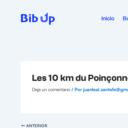
Ir
al
contenido
Inicio
B
Les 10 km du Poinçonn
Deja un comentario
/ Por
juanleal.santafe@gm
ANTERIOR