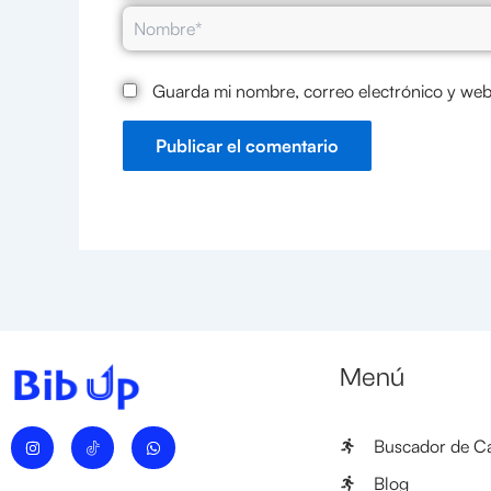
Nombre*
Guarda mi nombre, correo electrónico y web
Menú
I
W
Buscador de Ca
n
h
s
a
t
t
Blog