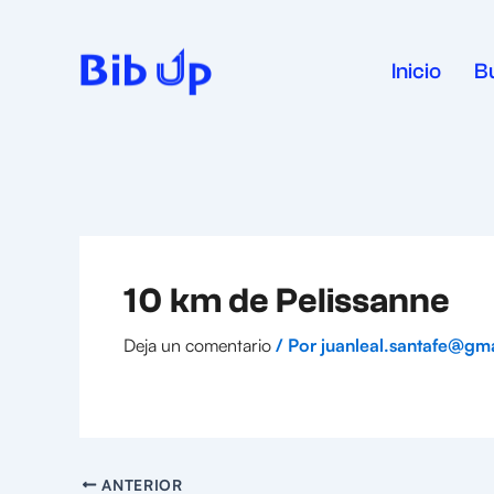
Ir
al
contenido
Inicio
B
10 km de Pelissanne
Deja un comentario
/ Por
juanleal.santafe@gm
ANTERIOR