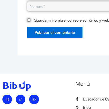
Nombre*
Guarda mi nombre, correo electrónico y web
Menú
I
W
Buscador de Ca
n
h
s
a
t
t
Blog