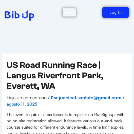
Ir
al
contenido
Log In
US Road Running Race |
Langus Riverfront Park,
Everett, WA
Deja un comentario
juanleal.santafe@gmail.com
/ Por
/
agosto 11, 2025
The event requires all participants to register on RunSignup, with
no on-site registration allowed. It features various out-and-back
courses suited for different endurance levels. A time limit applies,
and all finishers receive a themed medal regardless of race