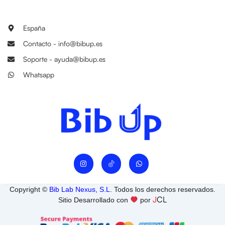
España
Contacto - info@bibup.es
Soporte - ayuda@bibup.es
Whatsapp
I
W
n
h
s
a
t
t
a
s
Copyright ©
Bib Lab Nexus, S.L
. Todos los derechos reservados.
g
a
J
CL
r
p
Sitio Desarrollado con
por
a
p
m