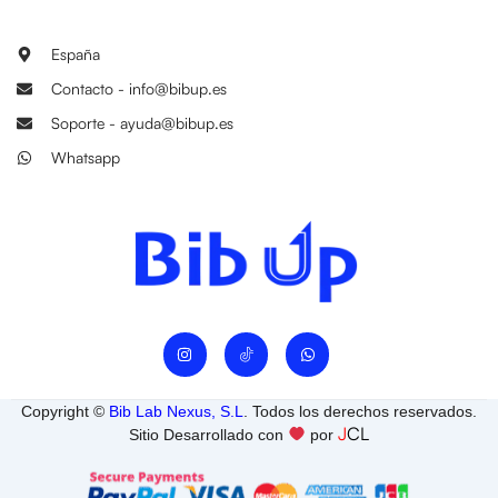
España
Contacto - info@bibup.es
Soporte - ayuda@bibup.es
Whatsapp
I
W
n
h
s
a
t
t
a
s
Copyright ©
Bib Lab Nexus, S.L
. Todos los derechos reservados.
g
a
J
CL
r
p
Sitio Desarrollado con
por
a
p
m