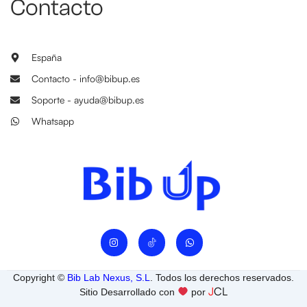
Contacto
España
Contacto - info@bibup.es
Soporte - ayuda@bibup.es
Whatsapp
I
W
n
h
s
a
t
t
a
s
Copyright ©
Bib Lab Nexus, S.L
. Todos los derechos reservados.
g
a
J
CL
r
p
Sitio Desarrollado con
por
a
p