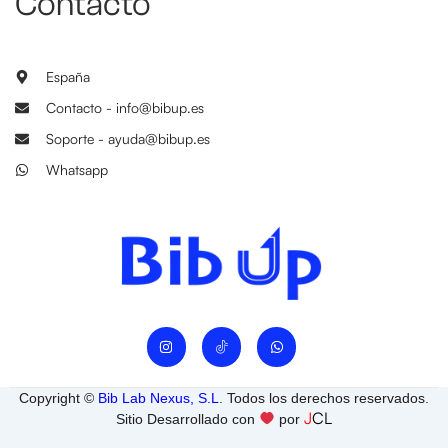
Contacto
España
Contacto - info@bibup.es
Soporte - ayuda@bibup.es
Whatsapp
I
W
n
h
s
a
t
t
a
s
Copyright ©
Bib Lab Nexus, S.L
. Todos los derechos reservados.
g
a
J
CL
r
p
Sitio Desarrollado con
por
a
p
m