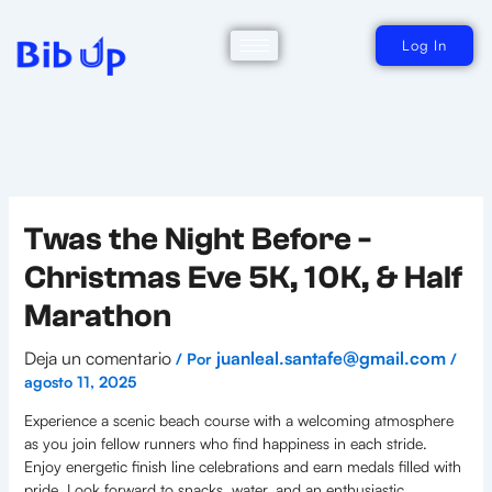
Ir
al
contenido
Log In
Twas the Night Before -
Christmas Eve 5K, 10K, & Half
Marathon
Deja un comentario
juanleal.santafe@gmail.com
/ Por
/
agosto 11, 2025
Experience a scenic beach course with a welcoming atmosphere
as you join fellow runners who find happiness in each stride.
Enjoy energetic finish line celebrations and earn medals filled with
pride. Look forward to snacks, water, and an enthusiastic