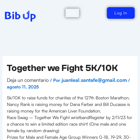
Ir
al
contenido
Log In
Together we Fight 5K/10K
Deja un comentario
juanleal.santafe@gmail.com
/ Por
/
agosto 11, 2025
5k/10K to raise funds for charities of the 127th Boston Marathon.
Nancy Rank is raising money for Dana Farber and Bill Ducasse is
raising money for the American Liver Foundation.
Race Swag – Together We Fight wristbandRegister by 2/11/23 for
a chance to win a limited edition race shirt! (One male and one
female by random drawing)
Prizes for Male and Female Age Group Winners 0-18, 19-29, 30-