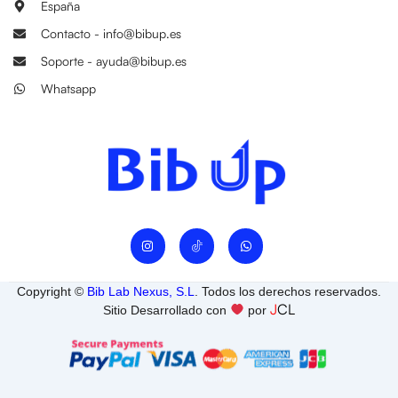
España
Contacto - info@bibup.es
Soporte - ayuda@bibup.es
Whatsapp
I
W
n
h
s
a
t
t
a
s
Copyright ©
Bib Lab Nexus, S.L
. Todos los derechos reservados.
g
a
J
CL
r
p
Sitio Desarrollado con
por
a
p
m