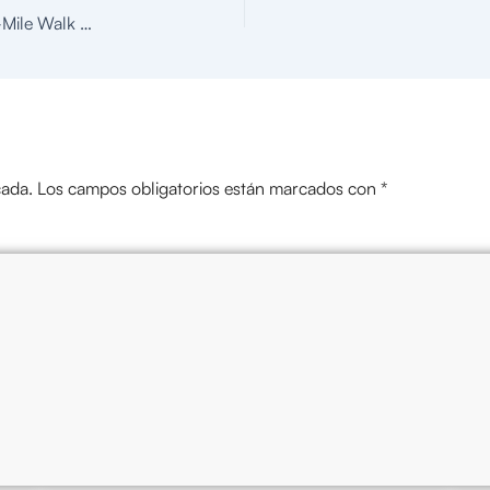
Head & Neck Cancer A Hard Thing to Swallow 5K & 2-Mile Walk Colorado Springs
cada.
Los campos obligatorios están marcados con
*