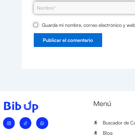
Nombre*
Guarda mi nombre, correo electrónico y web
Menú
I
W
Buscador de Ca
n
h
s
a
t
t
Blog