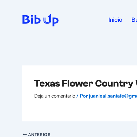
Ir
al
contenido
Inicio
B
Texas Flower Country
Deja un comentario
/ Por
juanleal.santafe@gm
ANTERIOR