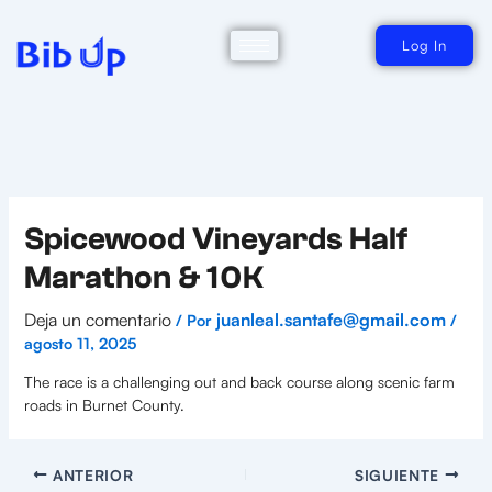
Ir
al
contenido
Log In
Spicewood Vineyards Half
Marathon & 10K
Deja un comentario
juanleal.santafe@gmail.com
/ Por
/
agosto 11, 2025
The race is a challenging out and back course along scenic farm
roads in Burnet County.
ANTERIOR
SIGUIENTE