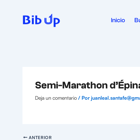
Ir
al
contenido
Inicio
B
Semi-Marathon d’Épin
Deja un comentario
/ Por
juanleal.santafe@gm
ANTERIOR