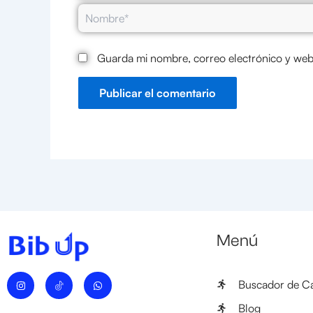
Nombre*
Guarda mi nombre, correo electrónico y web
Menú
I
W
Buscador de Ca
n
h
s
a
t
t
Blog