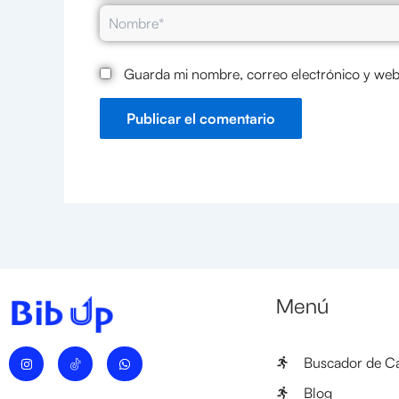
Nombre*
Guarda mi nombre, correo electrónico y web
Menú
I
W
Buscador de Ca
n
h
s
a
t
t
Blog