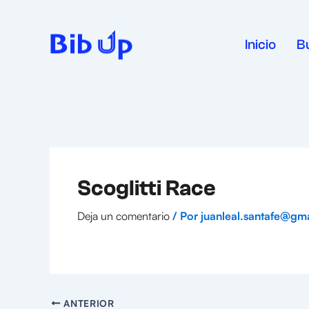
Ir
al
contenido
Inicio
B
Scoglitti Race
Deja un comentario
/ Por
juanleal.santafe@gm
ANTERIOR