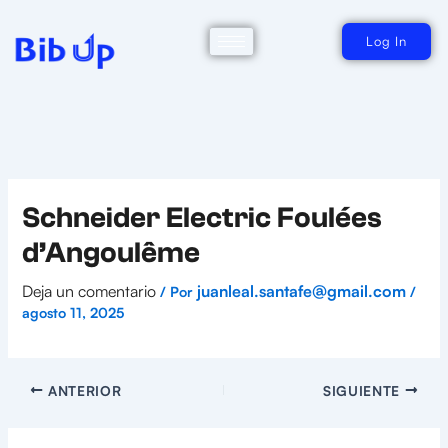
Ir
al
contenido
Log In
Schneider Electric Foulées
d’Angoulême
Deja un comentario
juanleal.santafe@gmail.com
/ Por
/
agosto 11, 2025
ANTERIOR
SIGUIENTE