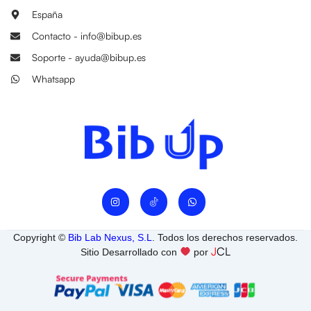
España
Contacto - info@bibup.es
Soporte - ayuda@bibup.es
Whatsapp
I
W
n
h
s
a
t
t
a
s
Copyright ©
Bib Lab Nexus, S.L
. Todos los derechos reservados.
g
a
J
CL
r
p
Sitio Desarrollado con
por
a
p
m