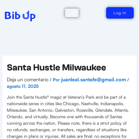
Ir
al
contenido
Log In
Santa Hustle Milwaukee
Deja un comentario
juanleal.santafe@gmail.com
/ Por
/
agosto 11, 2025
Join the Santa Hustle® magic at Veteran’s Park and be part of a
nationwide series in cities like Chicago, Nashville, Indianapolis,
Milwaukee, San Antonio, Galveston, Roseville, Glendale, Atlanta,
Orlando, and virtually. Become one with thousands of Santas
running across the nation. Please note, there is a strict policy of
no refunds, exchanges, or transfers, regardless of situations like
changes in plans or injuries. All sales are final; no exceptions for