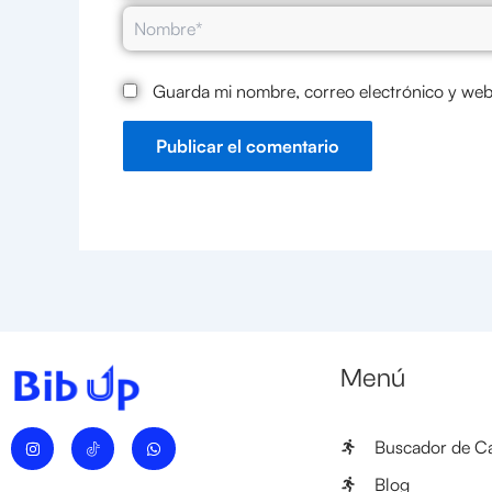
Nombre*
Guarda mi nombre, correo electrónico y web
Menú
I
W
Buscador de Ca
n
h
s
a
t
t
Blog