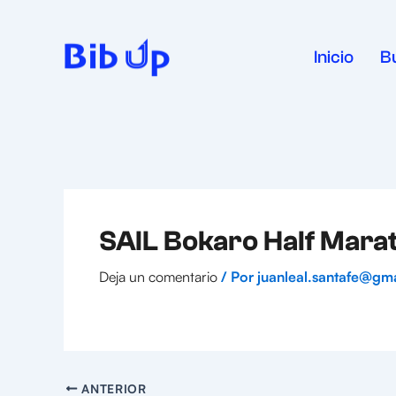
Ir
al
contenido
Inicio
B
SAIL Bokaro Half Mara
Deja un comentario
/ Por
juanleal.santafe@gm
ANTERIOR