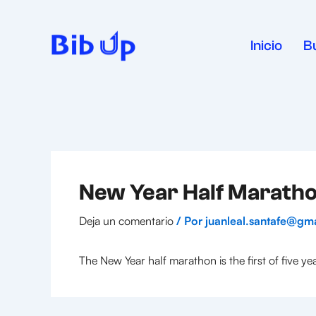
Ir
al
contenido
Inicio
B
New Year Half Marath
Deja un comentario
/ Por
juanleal.santafe@gm
The New Year half marathon is the first of five y