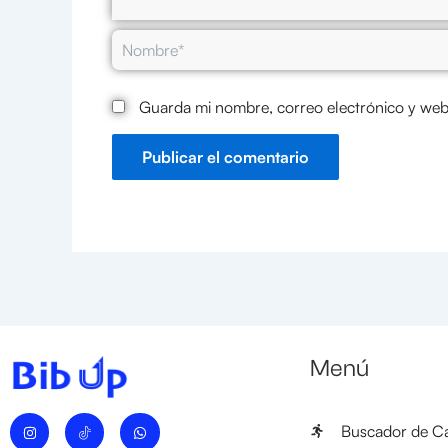
Nombre*
Guarda mi nombre, correo electrónico y web
Menú
I
W
Buscador de Ca
n
h
s
a