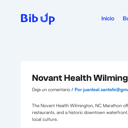
Ir
al
contenido
Inicio
B
Novant Health Wilmin
Deja un comentario
/ Por
juanleal.santafe@gm
The Novant Health Wilmington, NC Marathon offer
restaurants, and a historic downtown waterfront.
local culture.