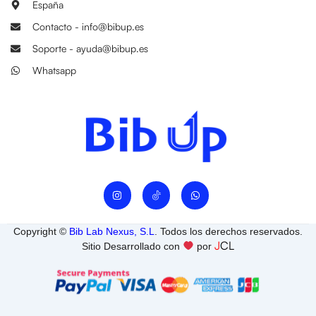
España
Contacto - info@bibup.es
Soporte - ayuda@bibup.es
Whatsapp
I
W
n
h
s
a
t
t
a
s
Copyright ©
Bib Lab Nexus, S.L
. Todos los derechos reservados.
g
a
J
CL
r
p
Sitio Desarrollado con
por
a
p
m