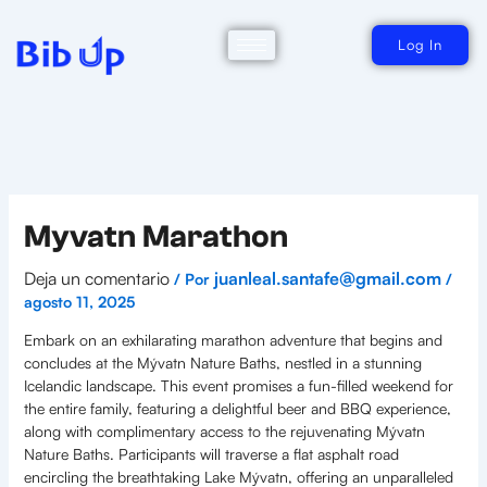
Ir
al
contenido
Log In
Myvatn Marathon
Deja un comentario
juanleal.santafe@gmail.com
/ Por
/
agosto 11, 2025
Embark on an exhilarating marathon adventure that begins and
concludes at the Mývatn Nature Baths, nestled in a stunning
Icelandic landscape. This event promises a fun-filled weekend for
the entire family, featuring a delightful beer and BBQ experience,
along with complimentary access to the rejuvenating Mývatn
Nature Baths. Participants will traverse a flat asphalt road
encircling the breathtaking Lake Mývatn, offering an unparalleled