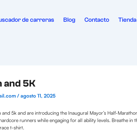
uscador de carreras
Blog
Contacto
Tienda
n and 5K
ail.com
/
agosto 11, 2025
nd 5k and are introducing the Inaugural Mayor’s Half-Marathon 
rdcore runners while engaging for all ability levels. Breathe in th
ace t-shirt.