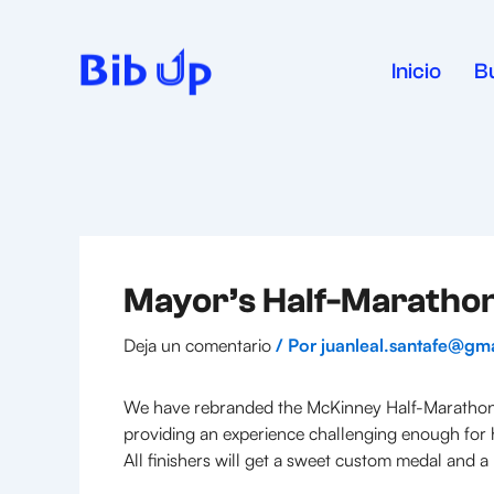
Ir
al
contenido
Inicio
B
Mayor’s Half-Maratho
Deja un comentario
/ Por
juanleal.santafe@gm
We have rebranded the McKinney Half-Marathon a
providing an experience challenging enough for ha
All finishers will get a sweet custom medal and a r