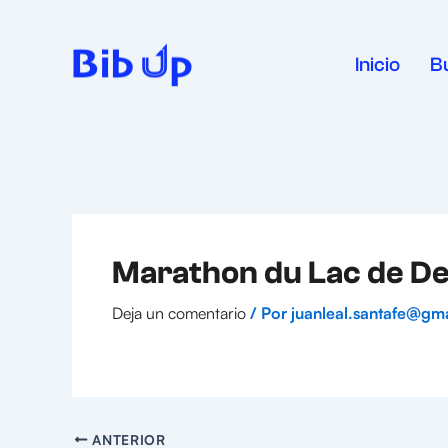
Ir
al
contenido
Inicio
B
Marathon du Lac de D
Deja un comentario
/ Por
juanleal.santafe@gm
ANTERIOR