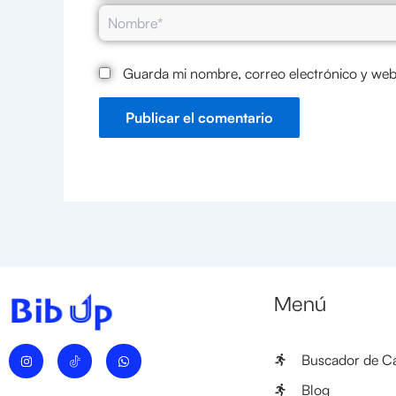
Nombre*
Guarda mi nombre, correo electrónico y web
Menú
I
W
Buscador de Ca
n
h
s
a
t
t
Blog