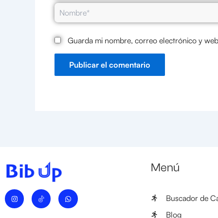
Nombre*
Guarda mi nombre, correo electrónico y web
Menú
I
W
Buscador de Ca
n
h
s
a
t
t
Blog