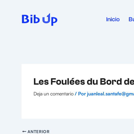
Ir
al
contenido
Inicio
B
Les Foulées du Bord de
Deja un comentario
/ Por
juanleal.santafe@gm
ANTERIOR