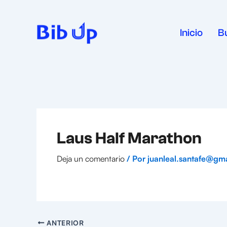
Ir
al
contenido
Inicio
B
Laus Half Marathon
Deja un comentario
/ Por
juanleal.santafe@gm
ANTERIOR