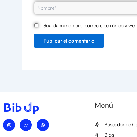
Nombre*
Guarda mi nombre, correo electrónico y web
Menú
I
W
Buscador de Ca
n
h
s
a
t
t
Blog