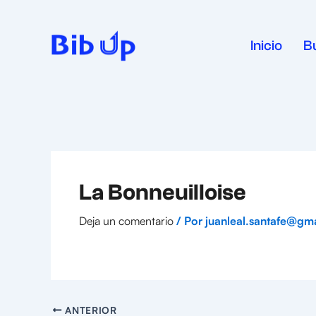
Ir
al
contenido
Inicio
B
La Bonneuilloise
Deja un comentario
/ Por
juanleal.santafe@gm
ANTERIOR