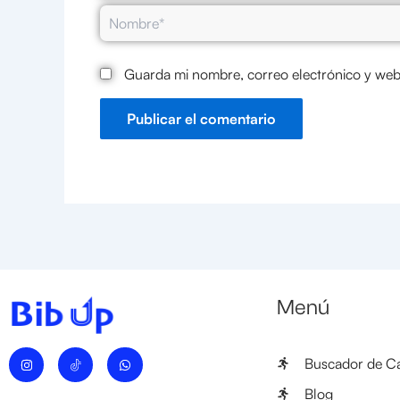
Nombre*
Guarda mi nombre, correo electrónico y web
Menú
I
W
Buscador de Ca
n
h
s
a
t
t
Blog