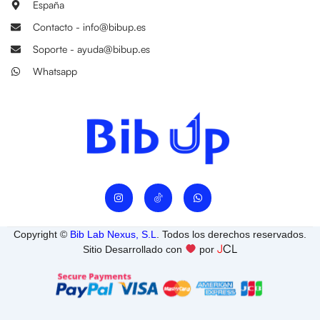
España
Contacto - info@bibup.es
Soporte - ayuda@bibup.es
Whatsapp
I
W
n
h
s
a
t
t
a
s
Copyright ©
Bib Lab Nexus, S.L
. Todos los derechos reservados.
g
a
J
CL
r
p
Sitio Desarrollado con
por
a
p
m