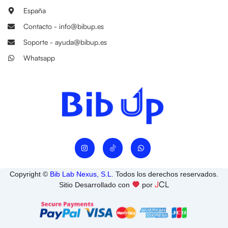
España
Contacto - info@bibup.es
Soporte - ayuda@bibup.es
Whatsapp
I
W
n
h
s
a
t
t
a
s
Copyright ©
Bib Lab Nexus, S.L
. Todos los derechos reservados.
g
a
J
CL
r
p
Sitio Desarrollado con
por
a
p
m