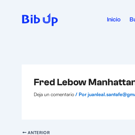
Ir
al
contenido
Inicio
B
Fred Lebow Manhattan
Deja un comentario
/ Por
juanleal.santafe@gm
ANTERIOR