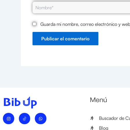
Nombre*
Guarda mi nombre, correo electrónico y web
Menú
I
W
Buscador de Ca
n
h
s
a
t
t
Blog