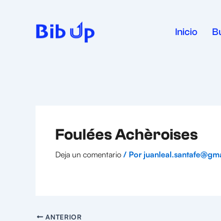
Ir
al
contenido
Inicio
B
Foulées Achèroises
Deja un comentario
/ Por
juanleal.santafe@gm
ANTERIOR