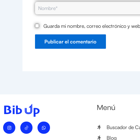
Nombre*
Guarda mi nombre, correo electrónico y web
Menú
I
W
Buscador de Ca
n
h
s
a
t
t
Blog