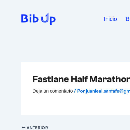
Ir
al
contenido
Inicio
B
Fastlane Half Maratho
/ Por
juanleal.santafe@g
Deja un comentario
ANTERIOR