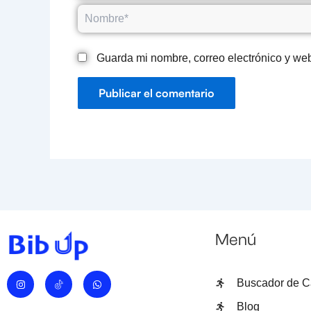
Nombre*
Guarda mi nombre, correo electrónico y we
Menú
I
W
Buscador de C
n
h
s
a
t
t
Blog