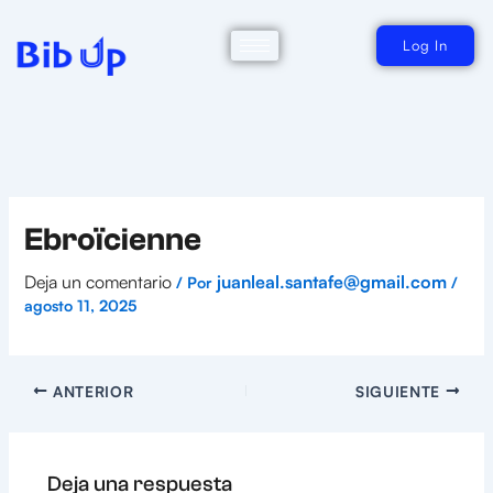
Ir
al
contenido
Log In
Ebroïcienne
Deja un comentario
juanleal.santafe@gmail.com
/ Por
/
agosto 11, 2025
ANTERIOR
SIGUIENTE
Deja una respuesta