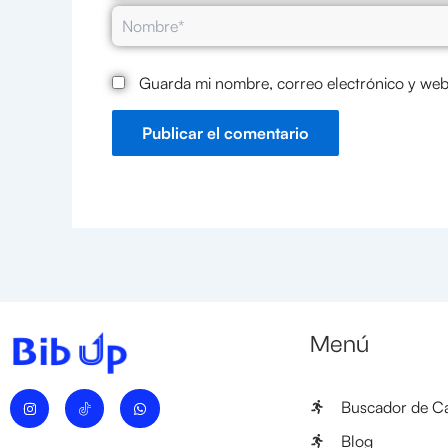
Nombre*
Guarda mi nombre, correo electrónico y web
Menú
I
W
Buscador de Ca
n
h
s
a
t
t
Blog