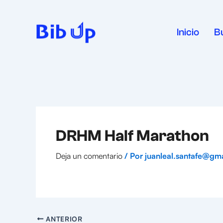
Ir
al
contenido
Inicio
B
DRHM Half Marathon
Deja un comentario
/ Por
juanleal.santafe@gm
ANTERIOR