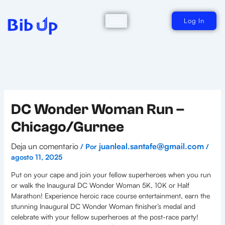
Ir
al
contenido
Log In
DC Wonder Woman Run –
Chicago/Gurnee
Deja un comentario
juanleal.santafe@gmail.com
/ Por
/
agosto 11, 2025
Put on your cape and join your fellow superheroes when you run
or walk the Inaugural DC Wonder Woman 5K, 10K or Half
Marathon! Experience heroic race course entertainment, earn the
stunning Inaugural DC Wonder Woman finisher’s medal and
celebrate with your fellow superheroes at the post-race party!