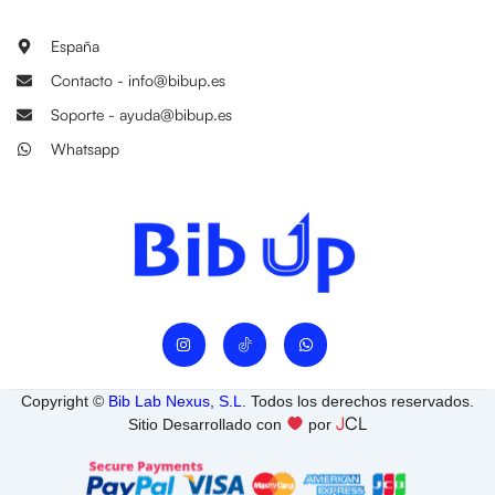
España
Contacto - info@bibup.es
Soporte - ayuda@bibup.es
Whatsapp
I
W
n
h
s
a
t
t
a
s
Copyright ©
Bib Lab Nexus, S.L
. Todos los derechos reservados.
g
a
J
CL
r
p
Sitio Desarrollado con
por
a
p
m