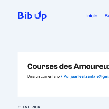
Ir
al
contenido
Inicio
B
Courses des Amoureux
Deja un comentario
/ Por
juanleal.santafe@gm
ANTERIOR