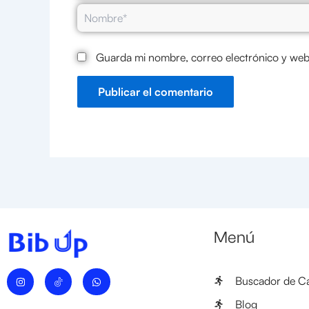
Nombre*
Guarda mi nombre, correo electrónico y web
Menú
I
W
Buscador de Ca
n
h
s
a
t
t
Blog