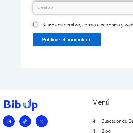
Nombre*
Guarda mi nombre, correo electrónico y web
Menú
I
W
Buscador de Ca
n
h
s
a
t
t
Blog