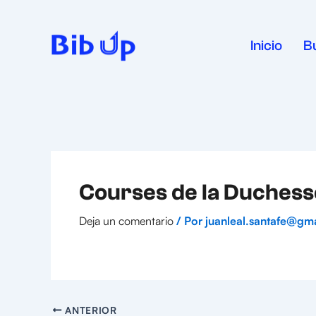
Ir
al
contenido
Inicio
B
Courses de la Duchess
Deja un comentario
/ Por
juanleal.santafe@gm
ANTERIOR