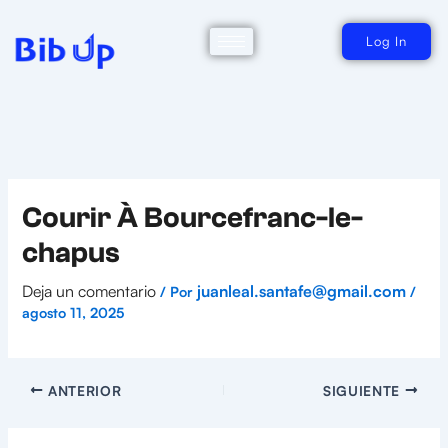
Ir
al
contenido
Log In
Courir À Bourcefranc-le-
chapus
Deja un comentario
juanleal.santafe@gmail.com
/ Por
/
agosto 11, 2025
ANTERIOR
SIGUIENTE