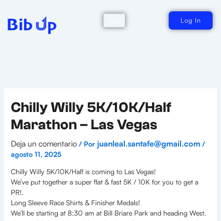
Ir
al
contenido
Log In
Chilly Willy 5K/10K/Half
Marathon – Las Vegas
Deja un comentario
juanleal.santafe@gmail.com
/ Por
/
agosto 11, 2025
Chilly Willy 5K/10K/Half is coming to Las Vegas!
We’ve put together a super flat & fast 5K / 10K for you to get a
PR!.
Long Sleeve Race Shirts & Finisher Medals!
We’ll be starting at 8:30 am at Bill Briare Park and heading West.