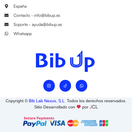
España
Contacto - info@bibup.es
Soporte - ayuda@bibup.es
Whatsapp
I
W
n
h
s
a
t
t
a
s
Copyright ©
Bib Lab Nexus, S.L
. Todos los derechos reservados.
g
a
J
CL
r
p
Sitio Desarrollado con
por
a
p
m