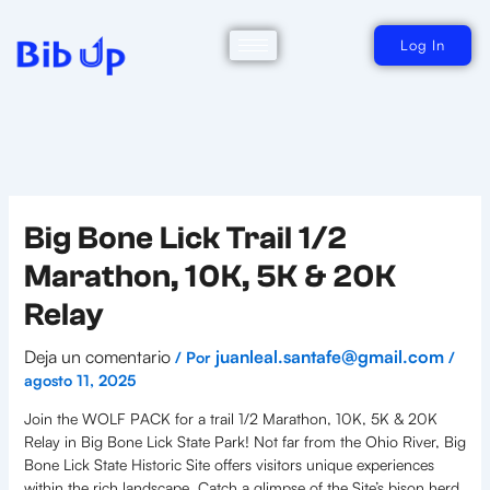
Ir
al
contenido
Log In
Big Bone Lick Trail 1/2
Marathon, 10K, 5K & 20K
Relay
Deja un comentario
juanleal.santafe@gmail.com
/ Por
/
agosto 11, 2025
Join the WOLF PACK for a trail 1/2 Marathon, 10K, 5K & 20K
Relay in Big Bone Lick State Park! Not far from the Ohio River, Big
Bone Lick State Historic Site offers visitors unique experiences
within the rich landscape. Catch a glimpse of the Site’s bison herd