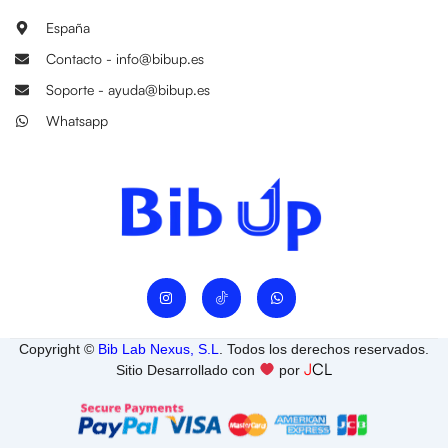
España
Contacto - info@bibup.es
Soporte - ayuda@bibup.es
Whatsapp
I
W
n
h
s
a
t
t
a
s
Copyright ©
Bib Lab Nexus, S.L
. Todos los derechos reservados.
g
a
J
CL
r
p
Sitio Desarrollado con
por
a
p
m