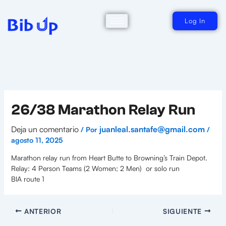
Ir
al
contenido
Log In
26/38 Marathon Relay Run
Deja un comentario
juanleal.santafe@gmail.com
/ Por
/
agosto 11, 2025
Marathon relay run from Heart Butte to Browning’s Train Depot.
Relay: 4 Person Teams (2 Women; 2 Men) or solo run
BIA route 1
ANTERIOR
SIGUIENTE