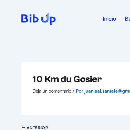
Ir
al
contenido
Inicio
B
10 Km du Gosier
Deja un comentario
/ Por
juanleal.santafe@gm
ANTERIOR