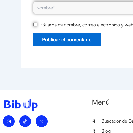
Nombre*
Guarda mi nombre, correo electrónico y web
Menú
I
W
Buscador de Ca
n
h
s
a
t
t
Blog